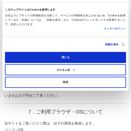
ますが、その内容の完全性、正確性、有用性、安全性等については、いかな
このウェブサイトはCookieを使用します
る保証を行うものでもありません。また、掲載情報に基づいて利用者が下し
当社はウェブサイトの利用状況を分析して、サービスの利便性を向上させるため、Cookieを使用
た判断および起こした行動によりいかなる結果が発生した場合においても、
しています。詳細については、「詳細を表示」から、Cookieのチェックボックスを変更すること
で、設定いただけます。
当社はその責を負いませんので予めご了承ください。
クッキーポリシー
当サイトに掲載されている商品・キャンペーン等に関する情報は、当社が販
売している商品または展開しているキャンペーン等の一部に関する情報であ
って、その全てを網羅するものではありませんので予めご了承ください。ま
詳細を表示
た、当サイト上の全ての掲載情報は、あくまでも掲載時点における情報であ
り、当サイトに掲載後、事前に予告することなく名称や内容等の改廃を行う
閉じる
場合や、時間の経過により掲載情報が実際と一致しなくなる場合等がありま
す。
カスタム化
また、当サイトのアドレスは、トップページを含めて事前に予告することな
拒否
く変更する場合があります。当サイトのアドレス変更により発生するリンク
切れ等、表示に関わる不具合その他一切の影響について、当社はその責を負
いませんので予めご了承ください。
7．ご利用ブラウザ・OSについて
当サイトをご覧いただく際は、以下の環境を推奨します。
パソコンOS