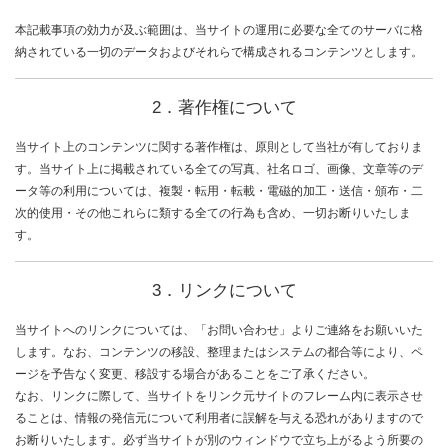
本記載事項の効力が及ぶ範囲は、当サイトの運用に必要な全てのサーバに格
NEWS RELEASE
納されている一切のデータおよびそれらで構成されるコンテンツとします。
ニュースリリース
2．著作権について
RECRUIT
当サイト上のコンテンツに関する著作権は、原則として当社が有しておりま
採用情報
す。当サイト上に掲載されている全ての写真、社名ロゴ、画像、文章等のデ
ータ等の利用については、複製・転用・転載・電磁的加工・送信・頒布・二
CONTACT
次的使用・その他これらに類する全ての行為も含め、一切お断りいたしま
す。
お問合せ
3．リンクについて
当サイトへのリンクについては、「お問い合わせ」よりご連絡をお願いいた
します。なお、コンテンツの移設、整理またはシステムの都合等により、ペ
ージを予告なく変更、移設する場合があることをご了承ください。
なお、リンクに際して、当サイトをリンク元サイトのフレーム内に表示させ
ることは、情報の発信元について利用者に誤解を与える恐れがありますので
お断りいたします。必ず当サイトが別のウィンドウで立ち上がるよう所要の