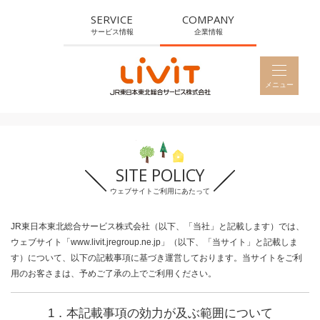
SERVICE
COMPANY
サービス情報
企業情報
メニュー
HOME
メニュー
ホーム
IDEA
企業理念
SITE POLICY
BUSINESS
ウェブサイトご利用にあたって
事業紹介
JR東日本東北総合サービス株式会社（以下、「当社」と記載します）では、
CSR
ウェブサイト「www.livit.jregroup.ne.jp」（以下、「当サイト」と記載しま
す）について、以下の記載事項に基づき運営しております。当サイトをご利
CSR活動
用のお客さまは、予めご了承の上でご利用ください。
PROFILE
1．本記載事項の効力が及ぶ範囲について
会社概要