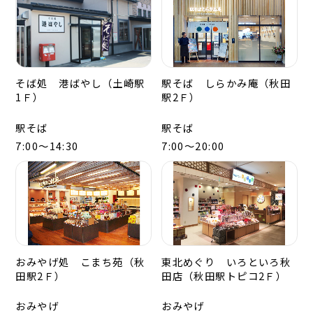
そば処 港ばやし（土崎駅
駅そば しらかみ庵（秋田
1Ｆ）
駅2Ｆ）
駅そば
駅そば
7:00～14:30
7:00～20:00
おみやげ処 こまち苑（秋
東北めぐり いろといろ秋
田駅2Ｆ）
田店（秋田駅トピコ2Ｆ）
おみやげ
おみやげ