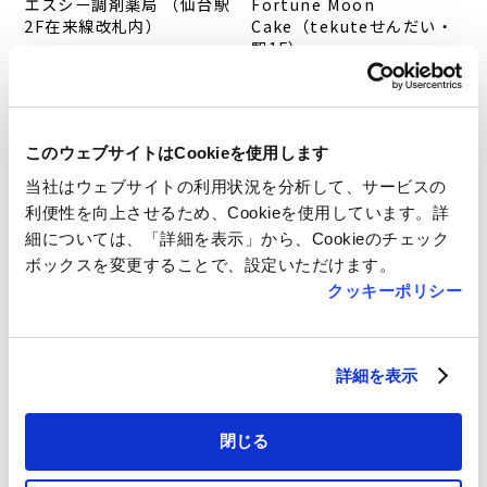
エスシー調剤薬局 （仙台駅
Fortune Moon
2F在来線改札内）
Cake（tekuteせんだい・
駅1F）
サービス
フード・スイーツ
月～金 9:00～20:00
土 9:00～18:00
11:00～20:00
日・祝 9:00～15:00
このウェブサイトはCookieを使用します
当社はウェブサイトの利用状況を分析して、サービスの
利便性を向上させるため、Cookieを使用しています。詳
細については、「詳細を表示」から、Cookieのチェック
ボックスを変更することで、設定いただけます。
クッキーポリシー
Polarisこころのクリニッ
SENDAI STATION
ク仙台長町駅前(tekuteな
BREWERY Fermenteria
がまち2 -2F-)
( 仙台駅 1F tekute
詳細を表示
dining )
サービス
フード・スイーツ
月～金 9:00～12:00＆
閉じる
13:30～18:00
10:30～20:30
土 9:00～12:30