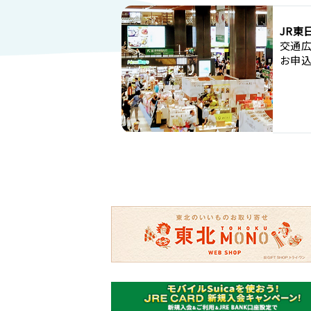
JR東
交通
お申