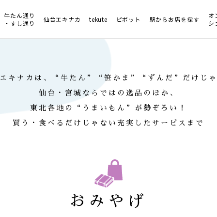
牛たん通り
オ
仙台エキナカ
tekute
ピボット
駅からお店を探す
・すし通り
シ
エキナカは、“牛たん”
“笹かま”“ずんだ”だけじ
仙台・宮城ならではの逸品のほか、
東北各地の“うまいもん”が勢ぞろい！
買う・食べるだけじゃない
充実したサービスまで
おみやげ