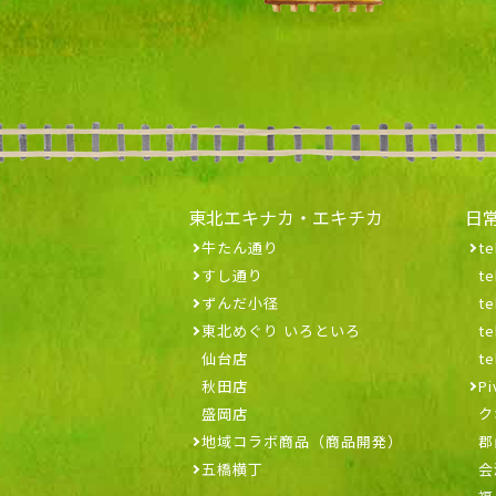
東北エキナカ・エキチカ
日
牛たん通り
te
すし通り
t
ずんだ小径
t
東北めぐり いろといろ
t
仙台店
t
秋田店
Pi
盛岡店
ク
地域コラボ商品（商品開発）
郡
五橋横丁
会