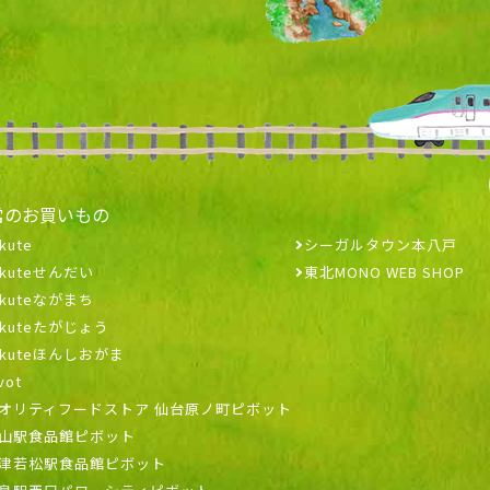
常のお買いもの
kute
シーガルタウン本八戸
ekuteせんだい
東北MONO WEB SHOP
ekuteながまち
ekuteたがじょう
ekuteほんしおがま
vot
オリティフードストア 仙台原ノ町ピボット
山駅食品館ピボット
津若松駅食品館ピボット