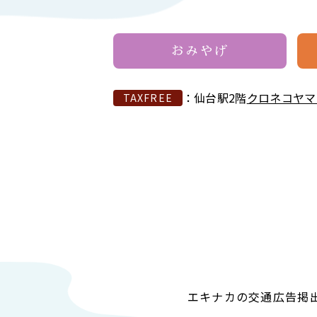
おみやげ
：仙台駅2階
クロネコヤマ
TAXFREE
エキナカの交通広告掲