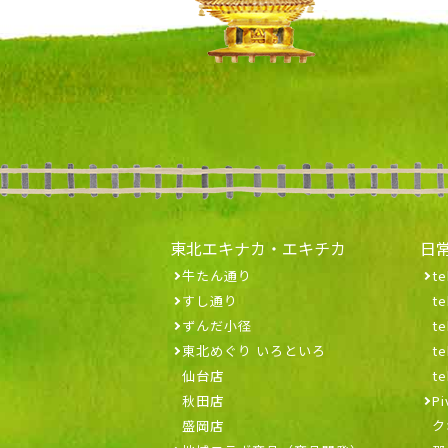
東北エキナカ・エキチカ
日
牛たん通り
te
すし通り
t
ずんだ小径
t
東北めぐり いろといろ
t
仙台店
t
秋田店
Pi
盛岡店
ク