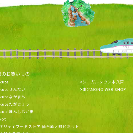
常のお買いもの
kute
シーガルタウン本八戸
ekuteせんだい
東北MONO WEB SHOP
ekuteながまち
ekuteたがじょう
ekuteほんしおがま
vot
オリティフードストア 仙台原ノ町ピボット