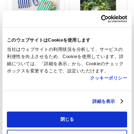
喫茶ブルーブルーエ スト
Arrangement（アレンジ
このウェブサイトはCookieを使用します
ライプパスポーチ
メント）
当社はウェブサイトの利用状況を分析して、サービスの
雑貨
生花
利便性を向上させるため、Cookieを使用しています。詳
10:00～20:00
10:00～20:00
細については、「詳細を表示」から、Cookieのチェック
ボックスを変更することで、設定いただけます。
クッキーポリシー
詳細を表示
Bouquet（ブーケ）
牛肉ゴロゴロカレーパンは
じめちゃん
閉じる
生花
フード・スイーツ
10:00～20:00