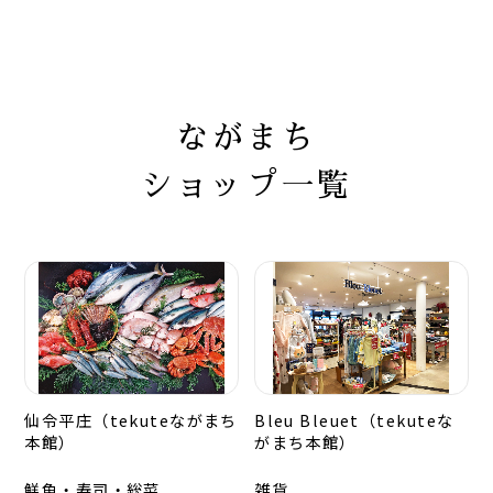
ながまち
ショップ一覧
仙令平庄（tekuteながまち
Bleu Bleuet（tekuteな
本館）
がまち本館）
鮮魚・寿司・総菜
雑貨