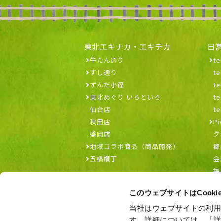
東北エキナカ・エキチカ
日
牛たん通り
te
すし通り
t
ずんだ小径
t
東北めぐり いろといろ
t
仙台店
t
秋田店
Pi
盛岡店
ク
地域コラボ商品（商品開発）
郡
五橋横丁
会
福
このウェブサイトはCook
当社はウェブサイトの利用
す。詳細については、「詳