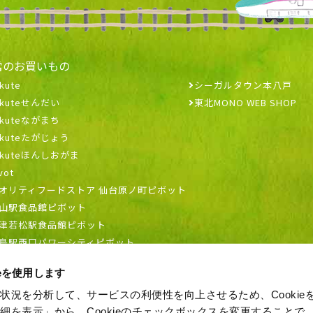
常のお買いもの
kute
シーガルタウン本八戸
ekuteせんだい
東北MONO WEB SHOP
ekuteながまち
ekuteたがじょう
ekuteほんしおがま
vot
オリティフードストア 仙台原ノ町ピボット
山駅食品館ピボット
津若松駅食品館ピボット
島駅西口パワーシティピボット
ieを使用します
状況を分析して、サービスの利便性を向上させるため、Cookie
細を表示」から、Cookieのチェックボックスを変更することで