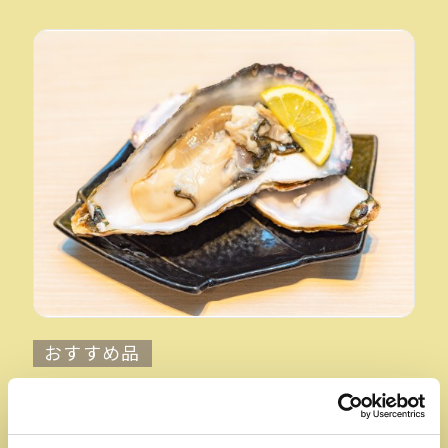
おすすめ品
三陸産生カキ
【すし三陸前（すし通り・仙台駅3F）】