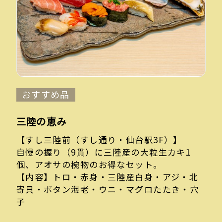
おすすめ品
三陸の恵み
【すし三陸前（すし通り・仙台駅3F）】
自慢の握り（9貫）に三陸産の大粒生カキ1
個、アオサの椀物のお得なセット。
【内容】トロ・赤身・三陸産白身・アジ・北
寄貝・ボタン海老・ウニ・マグロたたき・穴
子