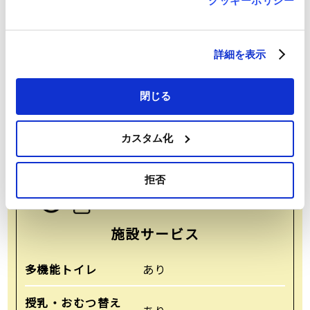
クッキーポリシー
詳細を表示
商品券
びゅう商品券・VJA商品券・NICOS商品券・
閉じる
JCB商品券・UC商品券
※一部ご利用いただけない店舗がございます。
カスタム化
詳しくは店頭でご確認ください。
拒否
施設サービス
多機能トイレ
あり
授乳・おむつ替え