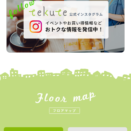
・湿気の多い季節にうれしい、さっぱり＆ひん
グルメ
・ほっと心がゆるむ季節のおやつ
7月号の てくてNEWS では、
やりおやつ
・初夏の陽気にうれしい爽やかなおやつ
・毎日をスムーズにしてくれる新生活サポート
8月号の てくてNEWS では、
・暑い日にぴったり！ひんやり冷たいスイーツ
・梅雨時期の暮らしを快適にする便利アイテム
・おでかけがもっと楽しくなるレジャー＆アウ
アイテム
・暑い日に楽しみたい！ひんやりスイーツ＆ド
＆ドリンク
トドアアイテム
・暮らしをすっきり整える生活雑貨
リンク
・食欲が落ちがちな季節でも楽しめる、ガッツ
など、梅雨の毎日を心地よくしてくれるおすすめ
・休日を心地よく過ごすための便利グッズ
・夏を元気に過ごすためのおすすめグルメ
リスタミナグルメ
商品をご紹介しています。
など、春の喜びを感じられるおすすめ商品をご紹
・暑さ対策やお出かけに役立つ便利なグッズ
・夏を快適に過ごすためのおすすめアイテム
など、5月のおでかけシーズンにうれしいおすす
介しています。
など、夏を快適に楽しむためのおすすめ商品をご
など、夏を元気に乗り切るためのおすすめ商品を
め商品をご紹介しています。
紹介しています。
ご紹介しています。
詳しくは てくてNEWS6月号 をチェック！☕✨
詳しくは てくてNEWS4月号 をチェック！🌸✨
詳しくは てくてNEWS5月号 をチェック！🍱✨
暑い日も、涼しい店内でゆったり過ごす時間や、
暑い日も、涼しい店内でゆったり過ごす時間や、
お気に入りのグルメやアイテムとの出会いを楽
おいしいもので元気をチャージするひとときを
皆様のご来店を心よりお待ちしております。
皆様のご来店を心よりお待ちしております。
しみながら、夏を満喫しませんか？
大切に。
皆様のご来店を心よりお待ちしております。
いつもの日常に、“ちょっと涼しい”と“ちょっと
いつもの日常に、“ちょっと涼しい”と“ちょっと
★てくてNEWS(pdf)はこちら→
元気”をプラスしてみませんか？
元気”をプラスしてみませんか？
★てくてNEWS(pdf)はこちら→
★てくてNEWS(pdf)はこちら→