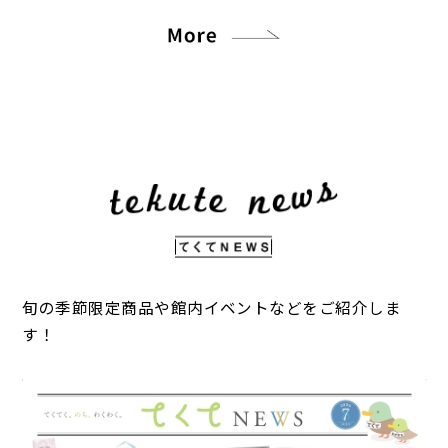
【開催場所】本館中央てく×てくステーシ
を取り入れながら快適に過ごしたくなる時
「tekuteながまち」では、夏のひんやり＆
をたっぷり集めました。
ョン
期です。
スタミナフェアを開催中！
「tekuteながまち」では、夏を乗り切るグ
暑さをやわらげるクールなグルメ＆スイー
ルメ＆グッズ特集をお届け！
ツと、夏バテ予防にうれしいスタミナメニュ
6月号の てくてNEWS では、
2.「FOOT-K姿勢改善インソール体験・販売
暑い日にうれしいひんやりグルメやスイー
ーをたっぷり集めました。
・雨の日でも楽しめる、気分が上がるテイ
会」
ツ、毎日の暮らしを快適にしてくれるおすす
クアウトグルメ
【開催期間・時間】8/18(火)～8/23(日)
めグッズを集めました。
・湿気の多い季節にうれしい、さっぱり＆
10:00～17:00
7月号の てくてNEWS では、
ひんやりおやつ
8/24(月) 10:00～16:00
・暑い日にぴったり！ひんやり冷たいスイ
・梅雨時期の暮らしを快適にする便利アイ
【開催場所】本館中央てく×てくステーシ
8月号の てくてNEWS では、
ーツ＆ドリンク
テム
ョン
・暑い日に楽しみたい！ひんやりスイーツ
・食欲が落ちがちな季節でも楽しめる、ガ
＆ドリンク
ッツリスタミナグルメ
など、梅雨の毎日を心地よくしてくれるおす
旬の季節限定商品や館内イベントなどをご紹介しま
・夏を元気に過ごすためのおすすめグルメ
・夏を快適に過ごすためのおすすめアイテ
すめ商品をご紹介しています。
す！
3.「emonomono」
・暑さ対策やお出かけに役立つ便利なグッ
ム
【開催期間・時間】8/21(金)～8/23(日)
ズ
など、夏を元気に乗り切るためのおすすめ商
10:00～20:00
など、夏を快適に楽しむためのおすすめ商品
品をご紹介しています。
詳しくは てくてNEWS6月号 をチェック！☕
8/24(月) 10:00～18:00
をご紹介しています。
✨
【開催場所】本館中央てく×てくステーシ