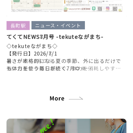
ニュース・イベント
ニュース・イベント
ニュース・イベント
長町駅
長町駅
長町駅
長町駅
長町駅
てくてNEWS8月号 -tekuteながまち-
てくてNEWS7月号 -tekuteながまち-
てくてNEWS6月号 -tekuteながまち-
てくてNEWS5月号 -tekuteながまち-
てくてNEWS4月号 -tekuteながまち-
◇tekuteながまち◇
◇tekuteながまち◇
◇tekuteながまち◇
◇tekuteながまち◇
◇tekuteながまち◇
【発行日】2026/8/1
【発行日】2026/7/1
【発行日】2026/6/2
【発行日】2026/4/30
【発行日】2026/3/31
暑さが続く8月🌻🌞
暑さが本格的になる夏の季節、外に出るだけで
おでかけや毎日の暮らしを少しでも快適に過ご
新緑がまぶしい5月。
春本番の4月。あたたかな陽ざしが心地よくな
強い日差しや蒸し暑さで、体力を消耗しやすい季
も体力を使う毎日が続く7月🌻🌞
したくなる6月☔🌿
爽やかな風と心地よい陽ざしに誘われて、外へ出
り、暮らしにも気持ちにも“新しい季節の風”が
節ですね。
ひんやり涼しく過ごしたり、しっかり食べて元気
「tekuteながまち」では、ジメジメ気分を吹き
かけたくなる季節がやってきました🍃
吹きはじめます🌸
ひんやり涼しく過ごしたり、便利なアイテムを取
をつけたくなる時期ですね。
飛ばす梅雨を乗り切るグッズ＆グルメをたっぷ
「tekuteながまち」では、おでかけ気分を盛り
「tekuteながまち」では、春の味覚を楽しめる
り入れながら快適に過ごしたくなる時期です。
「tekuteながまち」では、夏のひんやり＆スタ
り集めました。
上げる行楽グルメや、初夏のレジャーをもっと快
グルメや、スタートの季節をそっと後押しする新
「tekuteながまち」では、夏を乗り切るグルメ
ミナフェアを開催中！
適に楽しめるアイテムをたっぷり集めました。
生活アイテムをたっぷり集めました。
＆グッズ特集をお届け！
暑さをやわらげるクールなグルメ＆スイーツと、
暑い日にうれしいひんやりグルメやスイーツ、毎
夏バテ予防にうれしいスタミナメニューをたっ
6月号の てくてNEWS では、
日の暮らしを快適にしてくれるおすすめグッズ
ぷり集めました。
・雨の日でも楽しめる、気分が上がるテイクア
5月号の てくてNEWS では、
4月号の てくてNEWS では、
を集めました。
ウトグルメ
・行楽やピクニックにぴったりのテイクアウト
・春の食卓を彩る“旬”の味わい