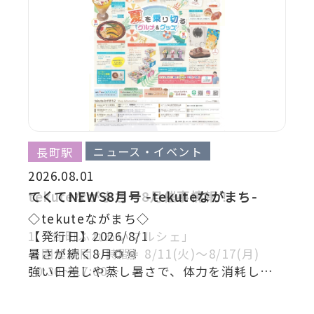
ニュース・イベント
ニュース・イベント
ニュース・イベント
ニュース・イベント
長町駅
長町駅
長町駅
長町駅
2026.08.01
tekuteながまち 8月催事情報！
てくてNEWS8月号 -tekuteながまち-
てくてNEWS7月号 -tekuteながまち-
てくてNEWS6月号 -tekuteながまち-
◇tekuteながまち◇
◇tekuteながまち◇
◇tekuteながまち◇
◇tekuteながまち◇
1.「卸町ふれあいマルシェ」
【発行日】2026/8/1
【発行日】2026/7/1
【発行日】2026/6/2
【開催期間・時間】8/11(火)～8/17(月)
暑さが続く8月🌻🌞
暑さが本格的になる夏の季節、外に出るだ
おでかけや毎日の暮らしを少しでも快適に
10:30～17:00
強い日差しや蒸し暑さで、体力を消耗しやす
けでも体力を使う毎日が続く7月🌻🌞
過ごしたくなる6月☔🌿
8/23(日)～8/31(月)
い季節ですね。
ひんやり涼しく過ごしたり、しっかり食べて
「tekuteながまち」では、ジメジメ気分を
10:30～17:00
ひんやり涼しく過ごしたり、便利なアイテム
元気をつけたくなる時期ですね。
吹き飛ばす梅雨を乗り切るグッズ＆グルメ