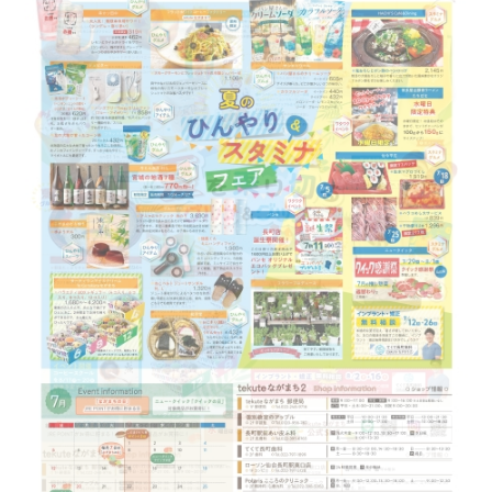
ョン
暑い日も、涼しい店内でゆったり過ごす時間
暑い日も、涼しい店内でゆったり過ごす時間
や、おいしいもので元気をチャージするひと
や、お気に入りのグルメやアイテムとの出会
ときを大切に。
皆様のご来店を心よりお待ちしております。
この機会にぜひtekuteながまちをご利用く
いを楽しみながら、夏を満喫しませんか？
いつもの日常に、“ちょっと涼しい”と“ちょ
ださい！
いつもの日常に、“ちょっと涼しい”と“ちょ
っと元気”をプラスしてみませんか？
★てくてNEWS(pdf)はこちら→
っと元気”をプラスしてみませんか？
※予定は急遽変更になる場合がございます。
詳しくは てくてNEWS7月号 をチェック！
※この他にも随時イベント開催を予定して
詳しくは てくてNEWS8月号 をチェック！
🍧✨
います。
🍧✨
皆様のご来店を心よりお待ちしております。
皆様のご来店を心よりお待ちしております。
★てくてNEWS(pdf)はこちら→
★てくてNEWS(pdf)はこちら→