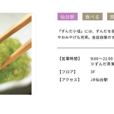
仙台駅
食べる
『ずんだ小径』には、ずんだを
やおみやげも充実。各店自慢の
【営業時間】
9:00～21:00
※ずんだ茶寮 
【フロア】
3F
【アクセス】
JR仙台駅