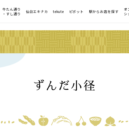
牛たん通り
オ
仙台エキナカ
tekute
ピボット
駅からお店を探す
・すし通り
シ
ずんだ小径