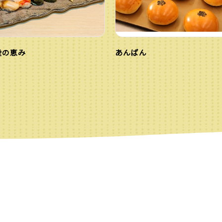
陸の恵み
あんぱん