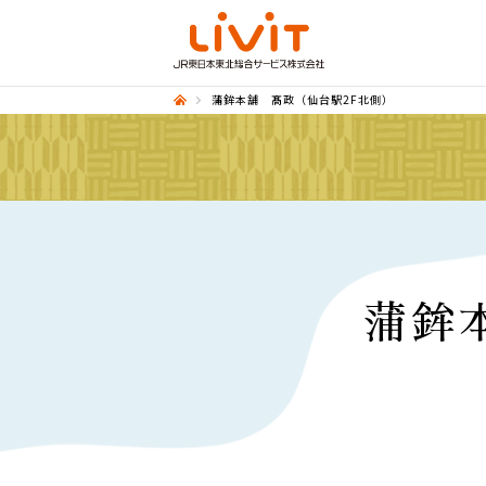
蒲鉾本舗 髙政（仙台駅2F北側）
蒲鉾