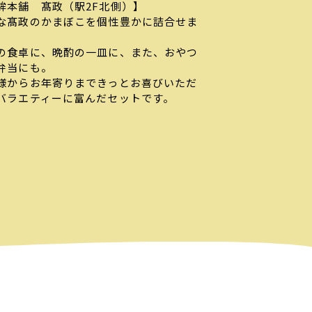
鉾本舗 髙政（駅2F北側）】
な髙政のかまぼこを個性豊かに詰合せま
。
の食卓に、晩酌の一皿に、また、おやつ
弁当にも。
様からお年寄りまできっとお喜びいただ
バラエティーに富んだセットです。