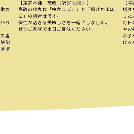
【蒲鉾本舗 髙政（駅2F北側）】
【蒲
特徴の
髙政の代表作「笹かまぼこ」と「揚げかまぼ
様々
こ」の詰合せです。
した
ざわり
個性が活きる美味しさを一箱にしました。
毎日
ぜひご家族で土日ご賞味ください。
やお
ーズ蒲
お子
ご堪能
ける
かまぼ