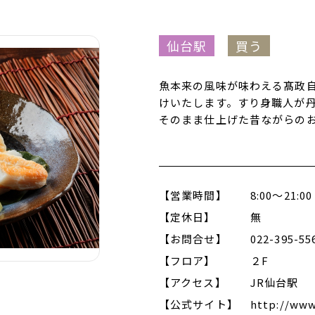
仙台駅
買う
魚本来の風味が味わえる髙政
けいたします。すり身職人が
そのまま仕上げた昔ながらの
【営業時間】
8:00～21:00
【定休日】
無
【お問合せ】
022-395-55
【フロア】
２F
【アクセス】
JR仙台駅
【公式サイト】
http://www