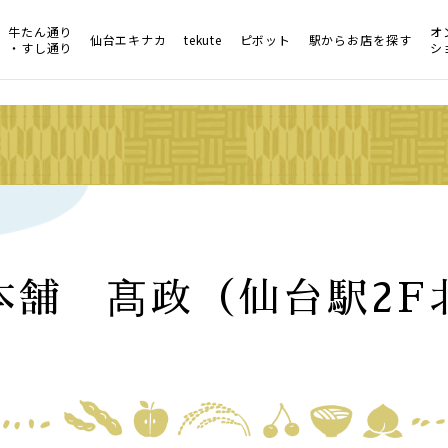
牛たん通り
オ
仙台エキナカ
tekute
ピボット
駅からお店を探す
・すし通り
シ
本舗 髙政（仙台駅2F