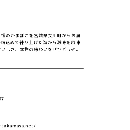
自慢のかまぼこを宮城県女川町からお届
丹精込めて練り上げた海から滋味を風味
おいしさ、本物の味わいをぜひどうぞ。
67
.takamasa.net/