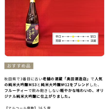
おすすめ品
秋田県で3番目に古い
老舗の酒蔵「奥田酒造店」
で
人気
の純米大吟醸MS3
と
純米大吟醸№12をブレンド
した、
フルーティー
で飲み飽きしない
軽やかな味わいの、オリ
ジナル純米大吟醸に仕上がりました。
【アルコール度数】16.5 度