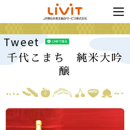
Tweet
千代こまち 純米大吟
醸