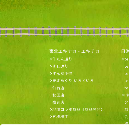
東北エキナカ・エキチカ
日
牛たん通り
te
すし通り
t
ずんだ小径
t
東北めぐり いろといろ
t
仙台店
t
秋田店
Pi
盛岡店
ク
地域コラボ商品（商品開発）
郡
五橋横丁
会
福