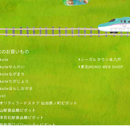
常のお買いもの
kute
シーガルタウン本八戸
ekuteせんだい
東北MONO WEB SHOP
ekuteながまち
ekuteたがじょう
ekuteほんしおがま
vot
オリティフードストア 仙台原ノ町ピボット
山駅食品館ピボット
津若松駅食品館ピボット
島駅西口パワーシティピボット