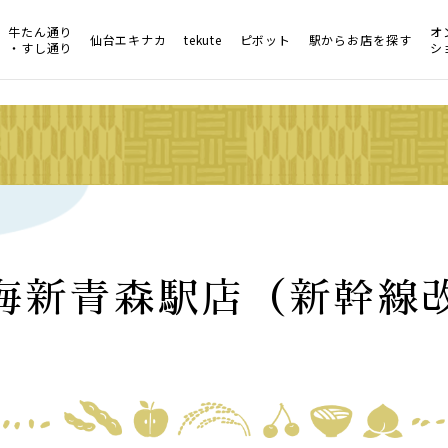
牛たん通り
オ
仙台エキナカ
tekute
ピボット
駅からお店を探す
・すし通り
シ
海新青森駅店（新幹線