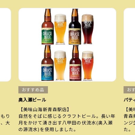
おすすめ品
お
奥入瀬ビール
パテ
【美味山海新青森駅店】
【美
くもり
自然をそばに感じるクラフトビール。長い年
青森
は、大
月をかけて湧き出す八甲田の伏流水(奥入瀬
ンジ
の源流水)を使用しました。
た。