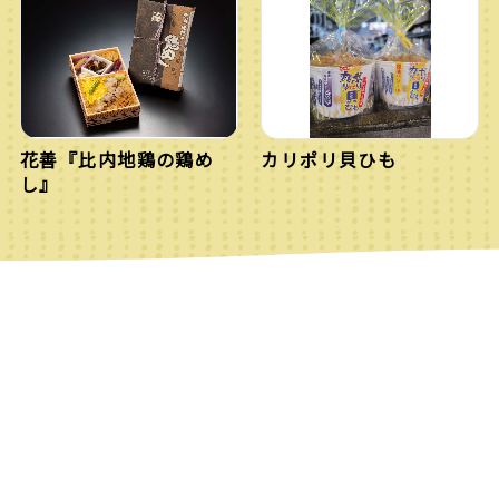
花善『比内地鶏の鶏め
カリポリ貝ひも
し』