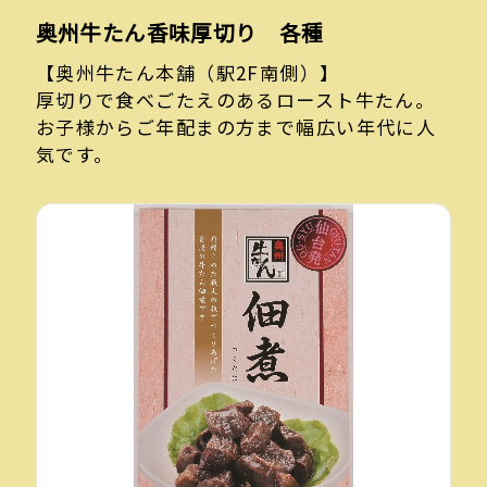
奥州牛たん香味厚切り 各種
【奥州牛たん本舗（駅2F南側）】
厚切りで食べごたえのあるロースト牛たん。
お子様からご年配まの方まで幅広い年代に人
気です。