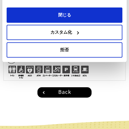
閉じる
カスタム化
拒否
Back