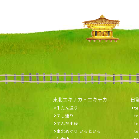
東北エキナカ・エキチカ
日
牛たん通り
te
すし通り
t
ずんだ小径
t
東北めぐり いろといろ
t
仙台店
t