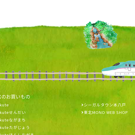
常のお買いもの
kute
シーガルタウン本八戸
ekuteせんだい
東北MONO WEB SHOP
ekuteながまち
ekuteたがじょう
ekuteほんしおがま