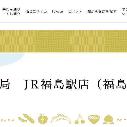
牛たん通り
オ
仙台エキナカ
tekute
ピボット
駅からお店を探す
・すし通り
シ
局 JR福島駅店（福