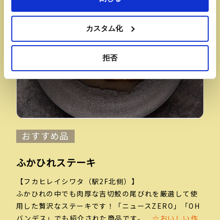
カスタム化
拒否
おすすめ品
ふかひれステーキ
【フカヒレイシワタ（駅2F北側）】
ふかひれの中でも肉厚な吉切鮫の尾びれを厳選して使
用した贅沢なステーキです！「ニュースZERO」「OH
バンデス」
でも紹介された商品です。
☆おいしい作