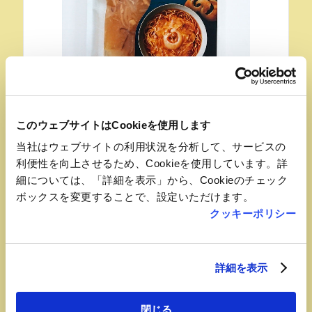
このウェブサイトはCookieを使用します
おすすめ品
当社はウェブサイトの利用状況を分析して、サービスの
利便性を向上させるため、Cookieを使用しています。詳
ふかひれラーメン醤油味
細については、「詳細を表示」から、Cookieのチェック
【フカヒレイシワタ（駅2F北側）】
ボックスを変更することで、設定いただけます。
じっくと煮込んだスープと丁寧に加工したフカヒレを
クッキーポリシー
入れた特製あんかけが風味豊かなちぢれ麺によく絡み
ます。
詳細を表示
閉じる