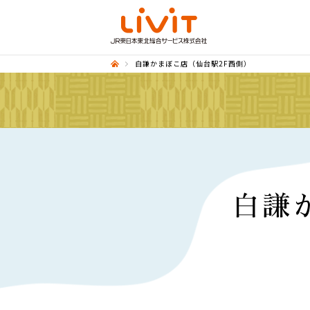
白謙かまぼこ店（仙台駅2F西側）
白謙