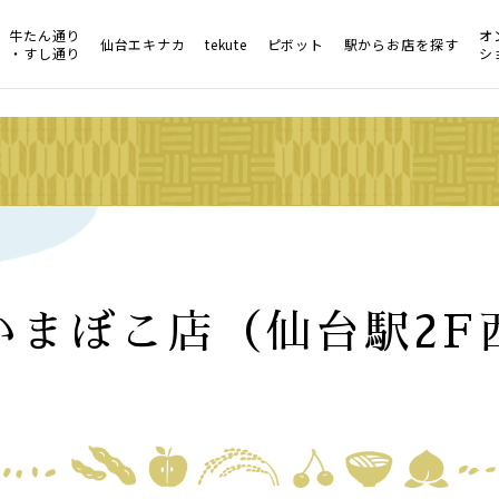
牛たん通り
オ
仙台エキナカ
tekute
ピボット
駅からお店を探す
・すし通り
シ
かまぼこ店（仙台駅2F