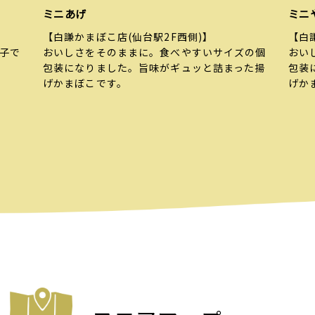
ミニあげ
ミニ
【白謙かまぼこ店(仙台駅2F西側)】
【白
子で
おいしさをそのままに。食べやすいサイズの個
おい
包装になりました。旨味がギュッと詰まった揚
包装
げかまぼこです。
げか