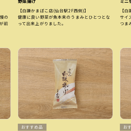
野菜揚げ
ミニ
【白謙かまぼこ店(仙台駅2F西側)】
【白
慢の
健康に良い野菜が魚本来のうまみとひとつとな
サイ
が前
って出来上がりました。
つま
おすすめ品
お