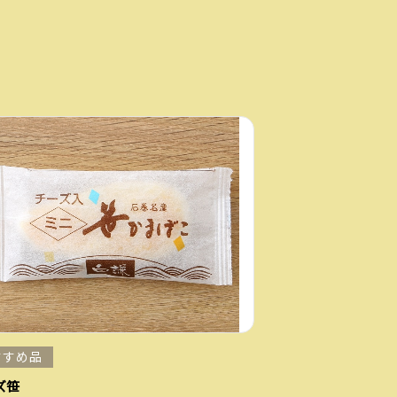
すすめ品
ズ笹