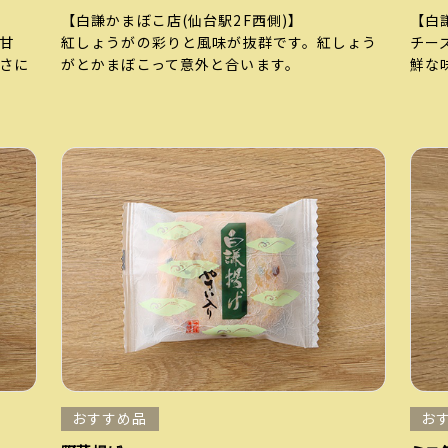
【白謙かまぼこ店
(仙台駅2F西側)
】
【白
甘
紅しょうがの彩りと風味が抜群です。紅しょう
チー
さに
がとかまぼこって意外と合います。
鮮な
おすすめ品
お