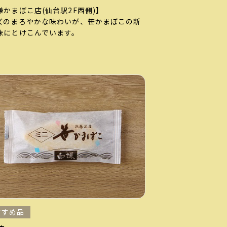
謙かまぼこ店
(仙台駅2F西側)
】
ズのまろやかな味わいが、笹かまぼこの新
味にとけこんでいます。
すすめ品