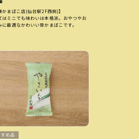
笹
謙かまぼこ店(仙台駅2F西側)】
ズはミニでも味わいは本格派。おやつやお
みに最適なかわいい笹かまぼこです。
すすめ品