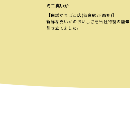
ミニ真いか
【白謙かまぼこ店(仙台駅2F西側)】
新鮮な真いかのおいしさを当社特製の唐辛
引き立てました。