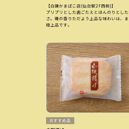
【白謙かまぼこ店
(仙台駅2F西側)
】
プリプリとした歯ごたえとほんのりとした
さ。磯の香りただよう上品な味わいは、ま
極上品です。
おすすめ品