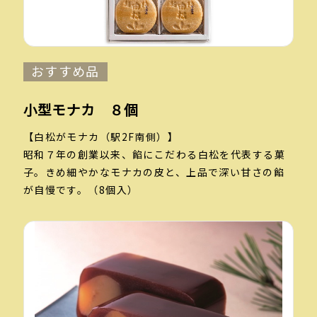
おすすめ品
小型モナカ ８個
【白松がモナカ（駅2F南側）】
昭和７年の創業以来、餡にこだわる白松を代表する菓
子。きめ細やかなモナカの皮と、上品で深い甘さの餡
が自慢です。（8個入）