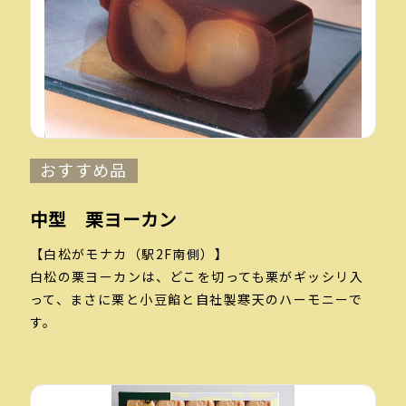
おすすめ品
中型 栗ヨーカン
【白松がモナカ（駅2F南側）】
白松の栗ヨーカンは、どこを切っても栗がギッシリ入
って、まさに栗と小豆餡と自社製寒天のハーモニーで
す。