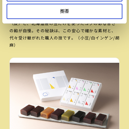
【白松がモナカ（駅2F南側）】
拒否
宮城県産の餅米だけを使った香ばしいモナカの種
（皮）と、北海道産の豆だけを使ったコクのある甘さ
の餡が自慢。その秘訣は、この安心で確かな素材と、
代々受け継がれた職人の技です。（小豆/白インゲン/胡
麻）