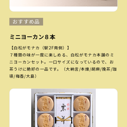
おすすめ品
ミニヨーカン８本
【白松がモナカ（駅2F南側）】
７種類の味が一度に楽しめる、白松がモナカ本舗のミ
ニヨーカンセット。一口サイズになっているので、お
茶うけに絶好の一品です。（大納言/本煉/胡麻/挽茶/珈
琲/梅香/大島）