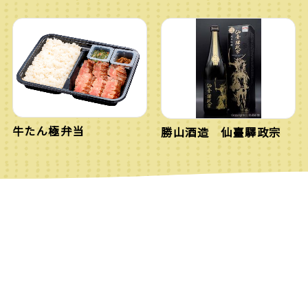
牛たん極弁当
勝山酒造 仙臺驛政宗