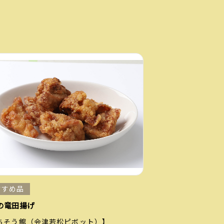
すすめ品
の竜田揚げ
ちそう館（会津若松ピボット）】