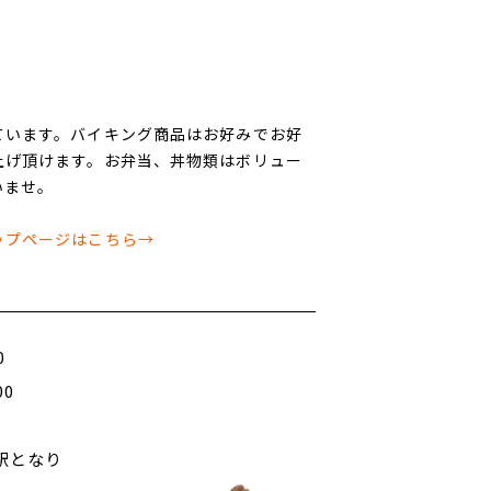
ています。バイキング商品はお好みでお好
上げ頂けます。お弁当、丼物類はボリュー
いませ。
ップページはこちら→
0
00
駅となり