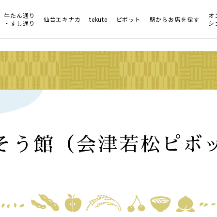
牛たん通り
オ
仙台エキナカ
tekute
ピボット
駅からお店を探す
・すし通り
シ
そう館（会津若松ピボ