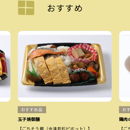
おすすめ
おすすめ品
お
玉子焼御膳
鶏肉
【ごちそう館（会津若松ピボット）】
【ご