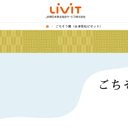
ごちそう館（会津若松ピボット）
ごち