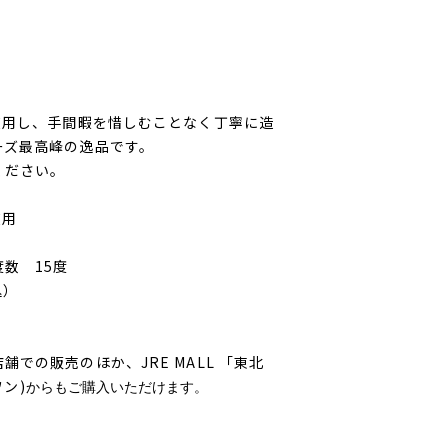
使用し、手間暇を惜しむことなく
丁寧に造
ーズ最高峰の逸品です。
ください。
使用
数 15度
込）
での販売のほか、JRE MALL 「東北
ワン)
からもご購入いただけます。