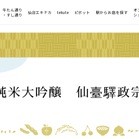
牛たん通り
オ
仙台エキナカ
tekute
ピボット
駅からお店を探す
・すし通り
シ
純米大吟醸 仙臺驛政