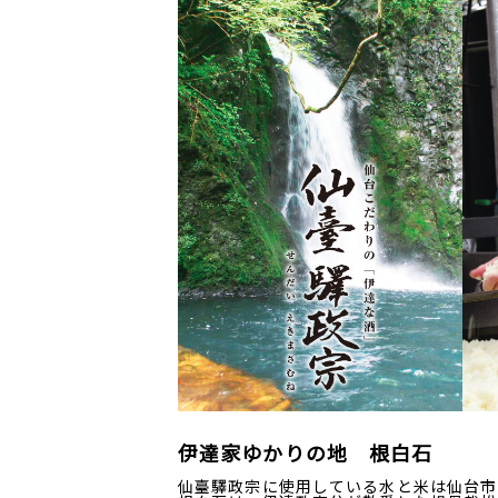
伊達家ゆかりの地 根白石
仙臺驛政宗に使用している水と米は仙台市