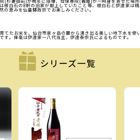
院(杉妻御前)が晩年に隠棲、母保春院(義姫)が一時身を寄せた場
は根白石の8軒の旧家が献上していたこと等、根白石と伊達家は精
然の恵みを仙臺驛政宗でお楽しみください。
育てたお米を、仙台市泉ヶ岳の麓から湧き出る美しい地下水を使
です。揮毫は伊達家一八代当主、伊達泰宗氏によるものです。