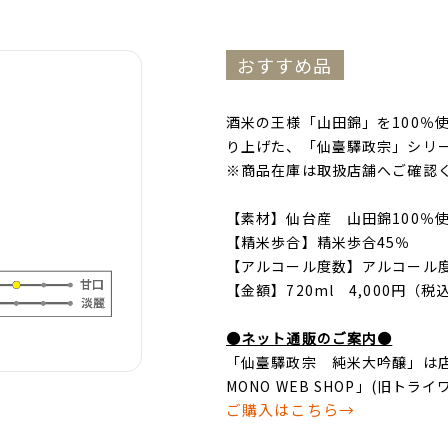
おすすめ品
酒米の王様「山田錦」を100％
り上げた、「仙臺驛政宗」シリ
※商品在庫は取扱店舗へご確認
【素材】仙台産 山田錦100％
【精米歩合】精米歩合45％
【アルコール度数】アルコール度
【金額】720
ml
4,000円（税
●ネット通販のご案内●
「仙臺驛政宗 純米大吟醸」は店舗
MONO WEB SHOP」(旧トライ
ご購入はこちら→