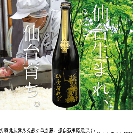
の西北に聳える泉ヶ岳の麓、根白石地区産です。