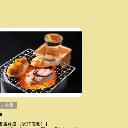
すすめ品
笹
善蒲鉾店（駅2F南側）】