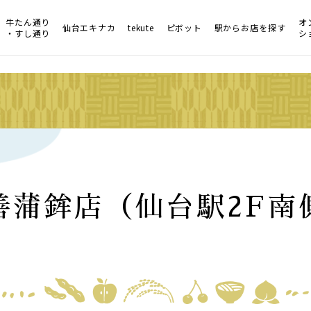
牛たん通り
オ
仙台エキナカ
tekute
ピボット
駅からお店を探す
・すし通り
シ
善蒲鉾店（仙台駅2F南