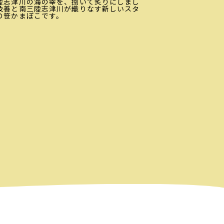
陸志津川の海の幸を、捌いて炙りにしまし
及善と南三陸志津川が織りなす新しいスタ
の笹かまぼこです。