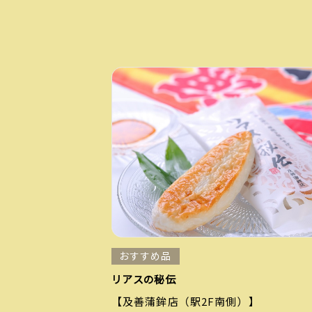
おすすめ品
リアスの秘伝
【及善蒲鉾店（駅2F南側）】