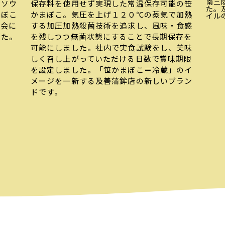
南三
ケソウ
保存料を使用せず実現した常温保存可能の笹
た。
まぼこ
かまぼこ。気圧を上げ１２０℃の蒸気で加熱
イル
評会に
する加圧加熱殺菌技術を追求し、風味・食感
した。
を残しつつ無菌状態にすることで長期保存を
可能にしました。社内で実食試験をし、美味
しく召し上がっていただける日数で賞味期限
を設定しました。「笹かまぼこ＝冷蔵」のイ
メージを一新する及善蒲鉾店の新しいブラン
ドです。