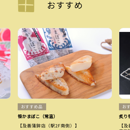
おすすめ
おすすめ品
お
笹かまぼこ（常温）
炙り
【及善蒲鉾店（駅2F南側）】
【及