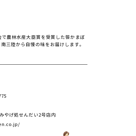
会で農林水産大臣賞を受賞した笹かまぼ
、南三陸から自慢の味をお届けします。
775
おみやげ処せんだい2号店内
en.co.jp/