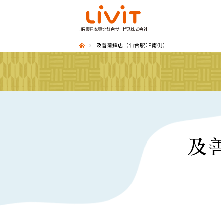
及善蒲鉾店（仙台駅2F南側）
及