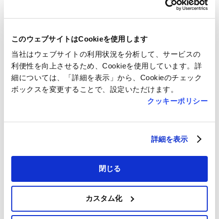
WARAYAKI bistro W (
伊達な居酒屋 山の猿 (仙台
仙台駅1F tekute dining )
駅1F tekute dining)
レストラン・カフェ
レストラン・カフェ
このウェブサイトはCookieを使用します
11:00～
11:00～23:00
当社はウェブサイトの利用状況を分析して、サービスの
23:00（L.O.22:15）
(L.O.フード 22:15、ドリン
ク 22:30)
利便性を向上させるため、Cookieを使用しています。詳
細については、「詳細を表示」から、Cookieのチェック
ボックスを変更することで、設定いただけます。
クッキーポリシー
詳細を表示
鉄板じんぎすかん 遠野食
とんかつと豚肉料理 平田牧
肉センター 仙台駅１階店
場 tekuteせんだい店(仙台
(tekute dining)
駅1F tekute dining)
閉じる
レストラン・カフェ
レストラン・カフェ
11:00〜
11:00～
カスタム化
22:00（L.O.21:00）
21:30（L.O.20:30）