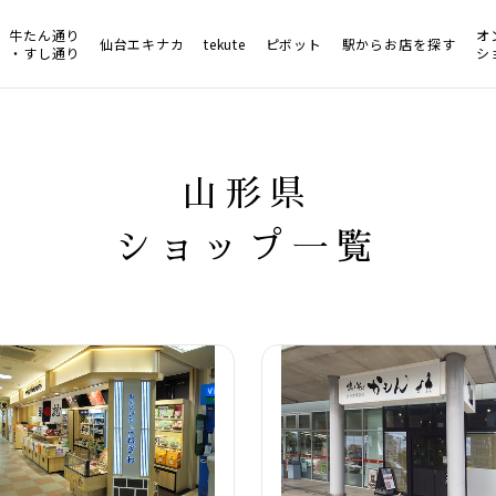
牛たん通り
オ
仙台エキナカ
tekute
ピボット
駅からお店を探す
・すし通り
シ
山形県
ショップ一覧