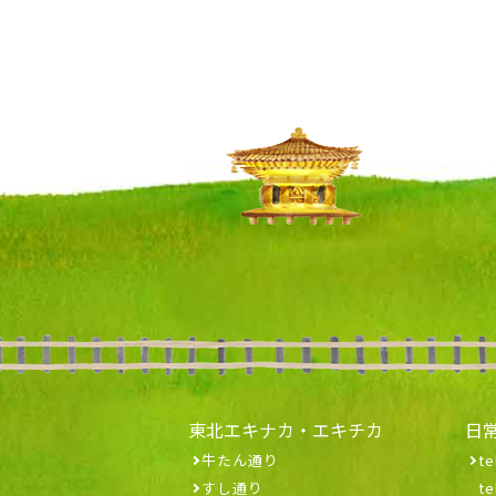
東北エキナカ・エキチカ
日
牛たん通り
te
すし通り
t