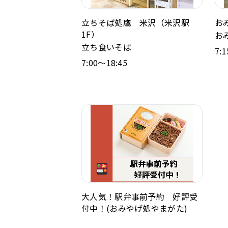
立ちそば処鷹 米沢（米沢駅
お
1F）
お
立ち食いそば
7:
7:00～18:45
大人気！駅弁事前予約 好評受
付中！(おみやげ処やまがた)