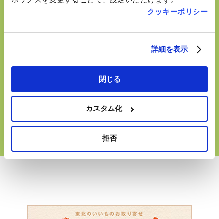
クッキーポリシー
詳細を表示
閉じる
JR本塩釜駅1F
tekuteほんしおがま
カスタム化
拒否