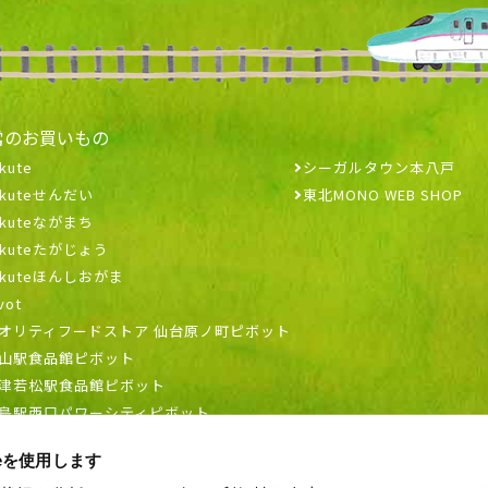
常のお買いもの
kute
シーガルタウン本八戸
ekuteせんだい
東北MONO WEB SHOP
ekuteながまち
ekuteたがじょう
ekuteほんしおがま
vot
オリティフードストア 仙台原ノ町ピボット
山駅食品館ピボット
津若松駅食品館ピボット
島駅西口パワーシティピボット
ieを使用します