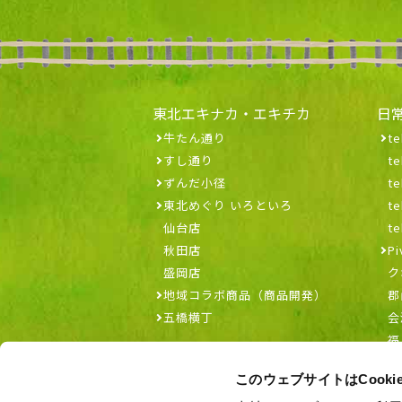
東北エキナカ・エキチカ
日
牛たん通り
te
すし通り
t
ずんだ小径
t
東北めぐり いろといろ
t
仙台店
t
秋田店
Pi
盛岡店
ク
地域コラボ商品（商品開発）
郡
五橋横丁
会
福
このウェブサイトはCook