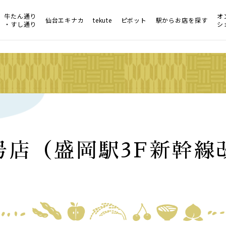
牛たん通り
オ
仙台エキナカ
tekute
ピボット
駅からお店を探す
・すし通り
シ
号店（盛岡駅3F新幹線