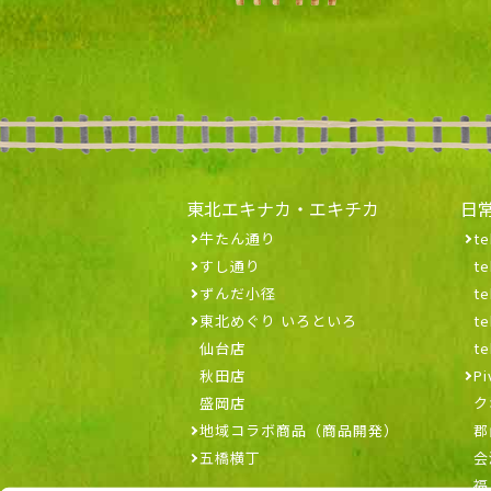
東北エキナカ・エキチカ
日
牛たん通り
te
すし通り
t
ずんだ小径
t
東北めぐり いろといろ
t
仙台店
t
秋田店
Pi
盛岡店
ク
地域コラボ商品（商品開発）
郡
五橋横丁
会
福