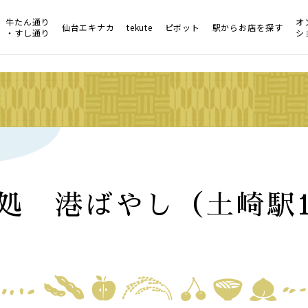
牛たん通り
オ
仙台エキナカ
tekute
ピボット
駅からお店を探す
・すし通り
シ
処 港ばやし（土崎駅