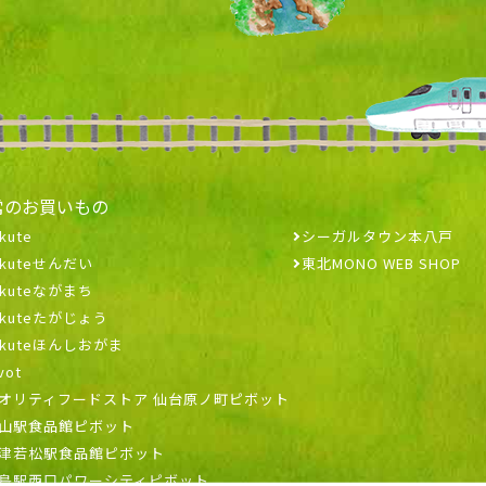
常のお買いもの
kute
シーガルタウン本八戸
ekuteせんだい
東北MONO WEB SHOP
ekuteながまち
ekuteたがじょう
ekuteほんしおがま
vot
オリティフードストア 仙台原ノ町ピボット
山駅食品館ピボット
津若松駅食品館ピボット
島駅西口パワーシティピボット