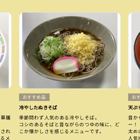
おすすめ品
お
冷やしたぬきそば
天ぷ
中華麺
季節問わず人気のある冷やしそば。
昔か
コシのあるそばと昔ながらのつゆの味に、ど
ー！
グされ
こか懐かしさを感じるメニューです。
太め
れるメ
人気