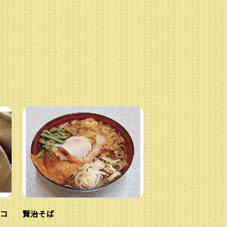
コ
賢治そば
）