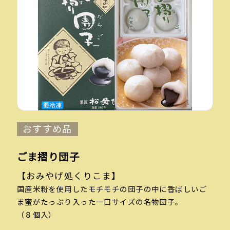
おすすめ品
ごま摺り団子
【おみやげ処くりこま】
国産米粉を使用したモチモチの団子の中に香ばしいご
ま蜜がたっぷり入った一口サイズの名物団子。
（８個入）