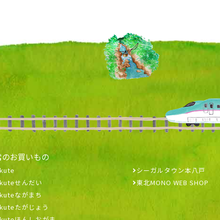
常のお買いもの
kute
シーガルタウン本八戸
ekuteせんだい
東北MONO WEB SHOP
ekuteながまち
ekuteたがじょう
ekuteほんしおがま