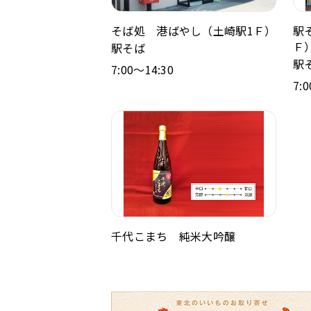
そば処 港ばやし（土崎駅1Ｆ）
駅
Ｆ
駅そば
駅
7:00～14:30
7:
千代こまち 純米大吟醸