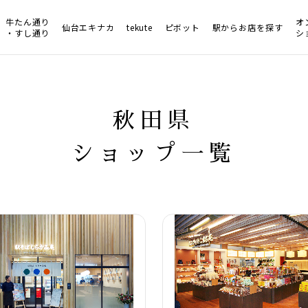
牛たん通り
オ
仙台エキナカ
tekute
ピボット
駅からお店を探す
・すし通り
シ
秋田県
ショップ一覧