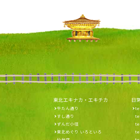
東北エキナカ・エキチカ
日
牛たん通り
te
すし通り
t
ずんだ小径
t
東北めぐり いろといろ
t
仙台店
t