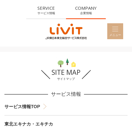
SERVICE
COMPANY
サービス情報
企業情報
メニュー
HOME
メニュー
ホーム
IDEA
企業理念
SITE MAP
BUSINESS
サイトマップ
事業紹介
サービス情報
CSR
サービス情報TOP
CSR活動
PROFILE
東北エキナカ・エキチカ
会社概要