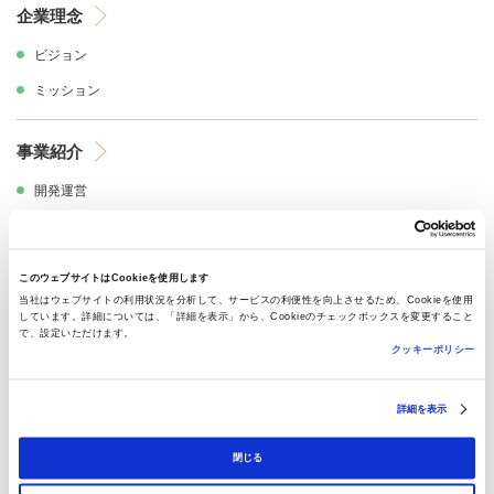
企業理念
ビジョン
ミッション
事業紹介
開発運営
駅活性
駅活性（詳細）
このウェブサイトはCookieを使用します
JR資産活用
当社はウェブサイトの利用状況を分析して、サービスの利便性を向上させるため、Cookieを使用
しています。詳細については、「詳細を表示」から、Cookieのチェックボックスを変更すること
で、設定いただけます。
クッキーポリシー
CSR活動
ダイバーシティの推進
詳細を表示
健康経営への取り組み
閉じる
地域共生